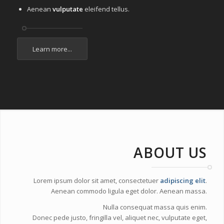
Aenean
vulputate
eleifend tellus.
Learn more...
ABOUT US
Lorem ipsum dolor sit amet, consectetuer
adipiscing elit
.
Aenean commodo ligula eget dolor. Aenean massa.
Nulla consequat massa quis enim.
Donec pede justo, fringilla vel, aliquet nec, vulputate eget,